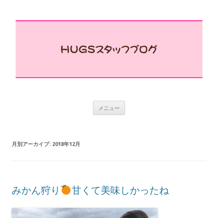
コ
メニュー
ン
テ
ン
ツ
へ
月別アーカイブ:
2018年12月
ス
キ
ッ
プ
みかん狩り
甘くて美味しかったね