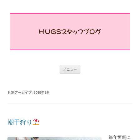
コ
メニュー
ン
テ
ン
ツ
へ
月別アーカイブ:
2019年6月
ス
キ
ッ
プ
潮干狩り
毎年恒例に