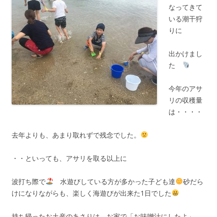
なってきて
いる潮干狩
りに
出かけまし
た
今年のアサ
リの収穫量
は・・・・
去年よりも、あまり取れずで残念でした。
・・といっても、アサリを取る以上に
波打ち際で
水遊びしている方が多かった子ども達
砂だら
けになりながらも、楽しく海遊びが出来た1日でした
持ち帰ったお土産のあさりは、お家で「お味噌汁にしたよ」