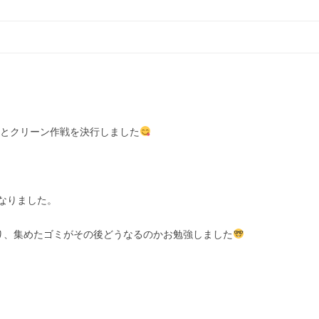
コ
ン
テ
ン
ツ
へ
ス
キ
ッ
プ
とクリーン作戦を決行しました
なりました。
り、集めたゴミがその後どうなるのかお勉強しました