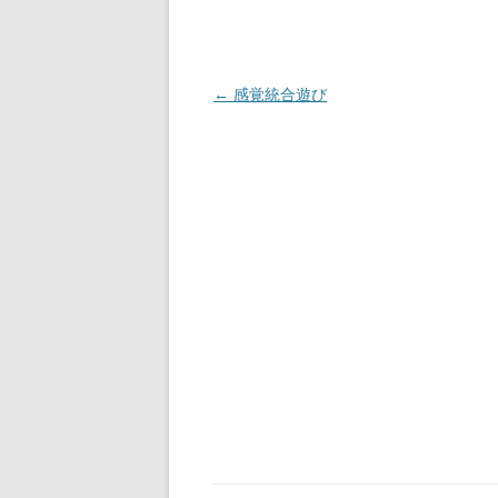
投
←
感覚統合遊び
稿
ナ
ビ
ゲ
ー
シ
ョ
ン