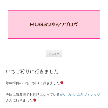
コ
メニュー
ン
テ
ン
ツ
へ
いちご狩りに行きました
ス
キ
ッ
プ
毎年恒例のいちご狩りに行きました
今回は貸農園でお世話になっている
かいづかいぶきヴィレッジ
さんに行きました