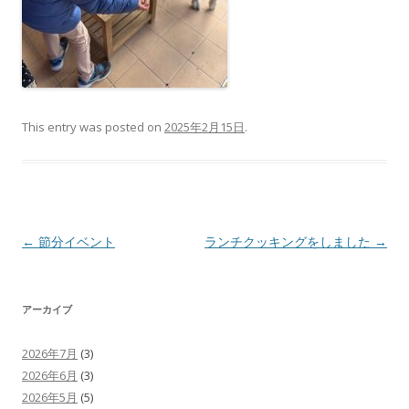
This entry was posted on
2025年2月15日
.
投
←
節分イベント
ランチクッキングをしました
→
稿
ナ
アーカイブ
ビ
ゲ
2026年7月
(3)
ー
2026年6月
(3)
シ
2026年5月
(5)