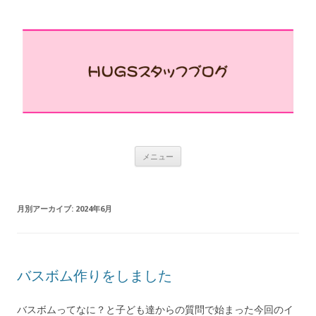
コ
メニュー
ン
テ
ン
ツ
へ
月別アーカイブ:
2024年6月
ス
キ
ッ
プ
バスボム作りをしました
バスボムってなに？と子ども達からの質問で始まった今回のイ