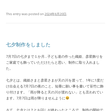
This entry was posted on
2024年6月20日
.
七夕制作をしました
7月7日の七夕まで１か月…子ども達の作った織姫、彦星飾りを
ご家庭でも飾っていただけたらと思い、制作に取り入れまし
た。
七夕とは、織姫さまと彦星さまが天の川を渡って、1年に1度だ
け出会える7月7日の夜のこと。短冊に願い事を書いて笹竹に飾
り付けます。「雨が降ると天の川が渡れない」とも言われてい
ます。7月7日は雨が降りませんように
さて、七夕とは？とお話しが終わったところで、制作の開始で