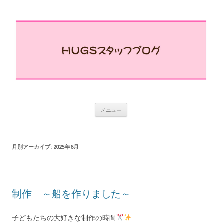
コ
メニュー
ン
テ
ン
ツ
へ
月別アーカイブ:
2025年6月
ス
キ
ッ
プ
制作 ～船を作りました～
子どもたちの大好きな制作の時間