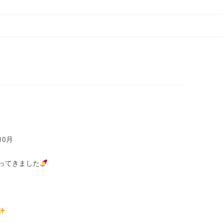
コ
ン
テ
ン
ツ
へ
ス
キ
ッ
プ
0月
ってきました