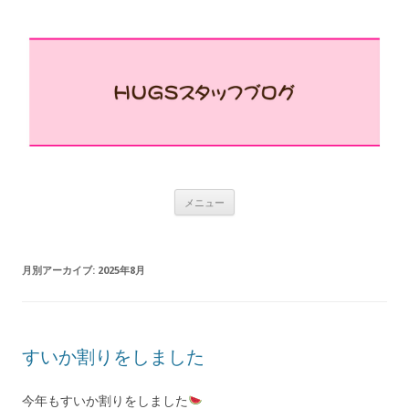
コ
メニュー
ン
テ
ン
ツ
へ
月別アーカイブ:
2025年8月
ス
キ
ッ
プ
すいか割りをしました
今年もすいか割りをしました