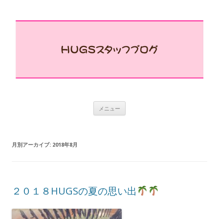
コ
メニュー
ン
テ
ン
ツ
へ
月別アーカイブ:
2018年8月
ス
キ
ッ
プ
２０１８HUGSの夏の思い出