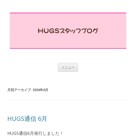
コ
メニュー
ン
テ
ン
ツ
へ
月別アーカイブ:
2026年6月
ス
キ
ッ
プ
HUGS通信 6月
HUGS通信6月発行しました！