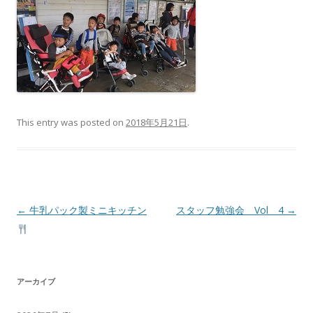
This entry was posted on
2018年5月21日
.
投
←
牛乳パック製ミニキッチン
スタッフ勉強会 Vol 4
→
稿
ナ
ビ
アーカイブ
ゲ
ー