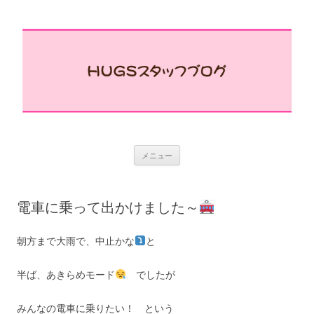
コ
メニュー
ン
テ
ン
ツ
へ
電車に乗って出かけました～
ス
キ
ッ
プ
朝方まで大雨で、中止かな
と
半ば、あきらめモード
でしたが
みんなの電車に乗りたい！ という