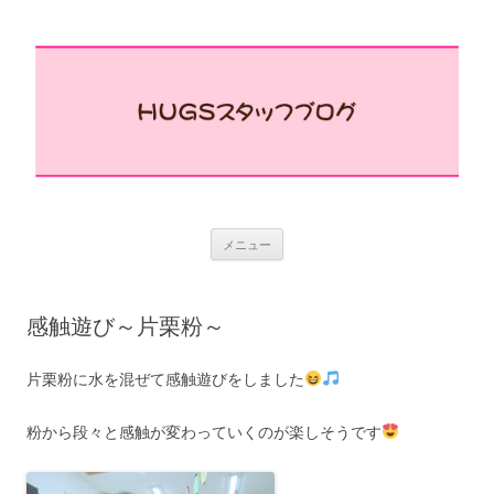
コ
メニュー
ン
テ
ン
ツ
へ
感触遊び～片栗粉～
ス
キ
ッ
プ
片栗粉に水を混ぜて感触遊びをしました
粉から段々と感触が変わっていくのが楽しそうです